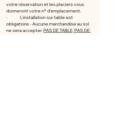
votre réservation et les placiers vous 
donneront votre n° d'emplacement.
·              L'installation sur table est 
obligatoire - Aucune marchandise au sol 
ne sera accepter. 
PAS DE TABLE, PAS DE 
PLACE.
·              Les marchandises neuves et les 
copies sont interdites. 
Partager cet événement
© 2025 CF Consulting ❤️
Partagez le calendrier Broc & Compagnie 