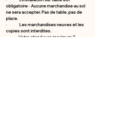
obligatoire 
- 
Aucune marchandise au sol 
ne sera accepter.
Pas de table, pas de 
place.
·              
Les marchandises neuves et les 
copies sont interdites. 
              Votre stand aura maximum 2 
mètres de profondeur.
Afficher plus
Partager cet événement
© 2025 CF Consulting ❤️
Partagez le calendrier Broc & Compagnie 