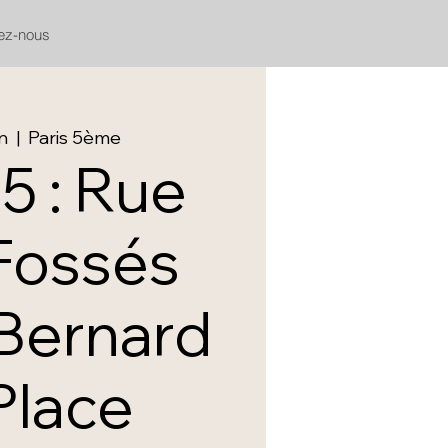
ez-nous
in
  |  
Paris 5ème
 5 : Rue
Fossés
 Bernard
Place