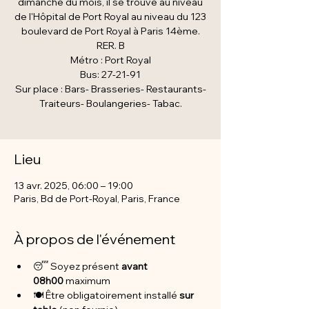
dimanche du mois, il se trouve au niveau
de l'Hôpital de Port Royal au niveau du 123
boulevard de Port Royal à Paris 14ème.
RER. B
Métro : Port Royal
Bus: 27-21-91
Sur place : Bars- Brasseries- Restaurants-
Traiteurs- Boulangeries- Tabac.
Lieu
13 avr. 2025, 06:00 – 19:00
Paris, Bd de Port-Royal, Paris, France
À propos de l'événement
😴 Soyez présent
 avant 
08h00
 maximum
🍽️ Être obligatoirement installé 
sur 